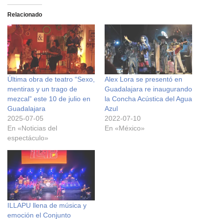
Relacionado
Última obra de teatro “Sexo,
Alex Lora se presentó en
mentiras y un trago de
Guadalajara re inaugurando
mezcal” este 10 de julio en
la Concha Acústica del Agua
Guadalajara
Azul
2025-07-05
2022-07-10
En «Noticias del
En «México»
espectáculo»
ILLAPU llena de música y
emoción el Conjunto