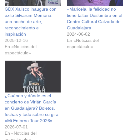
GDX Xalisco inaugura con
«Maricela, la felicidad no
éxito Silvarum Memoria:
tiene talla» Deslumbra en el
una noche de arte,
Centro Cultural Calzada de
reconocimiento e
Guadalajara
inspiración
2024-06-02
2025-12-16
En «Noticias del
En «Noticias del
espectáculo»
espectáculo»
¿Cuándo y dónde es el
concierto de Virlán García
en Guadalajara? Boletos,
fechas y todo sobre su gira
«Mi Entorno Tour 2026»
2026-07-01
En «Noticias del
espectáculo»