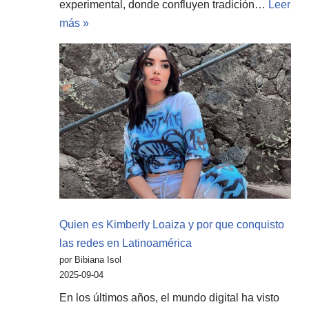
experimental, donde confluyen tradición…
Leer
más »
Quien es Kimberly Loaiza y por que conquisto
las redes en Latinoamérica
por Bibiana Isol
2025-09-04
En los últimos años, el mundo digital ha visto