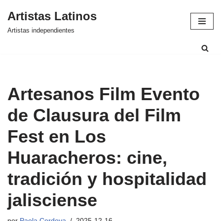
Artistas Latinos
Saltar
Artistas independientes
al
contenido
Artesanos Film Evento
de Clausura del Film
Fest en Los
Huaracheros: cine,
tradición y hospitalidad
jalisciense
por
Paola Cordova
2025-12-16