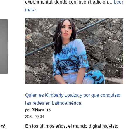
experimental, donde confluyen tradición…
Leer
más »
Quien es Kimberly Loaiza y por que conquisto
las redes en Latinoamérica
por Bibiana Isol
2025-09-04
En los últimos años, el mundo digital ha visto
ezó