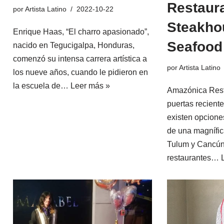
Restaur
por
Artista Latino
2022-10-22
Steakho
Enrique Haas, “El charro apasionado”,
Seafood
nacido en Tegucigalpa, Honduras,
comenzó su intensa carrera artística a
por
Artista Latino
los nueve años, cuando le pidieron en
la escuela de…
Leer más »
Amazónica Rest
puertas recient
existen opciones
de una magnífic
Tulum y Cancún
restaurantes…