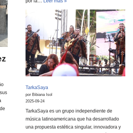
por la…
Leer más »
ez
ño
TarkaSaya
 sus
por Bibiana Isol
a
2025-09-24
sde
TarkaSaya es un grupo independiente de
música latinoamericana que ha desarrollado
una propuesta estética singular, innovadora y