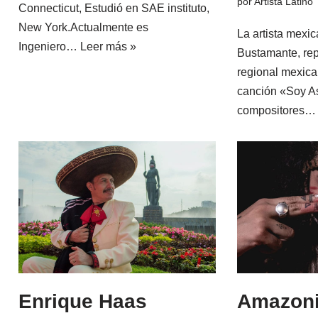
por
Artista Latino
Connecticut, Estudió en SAE instituto,
New York.Actualmente es
La artista mexi
Ingeniero…
Leer más »
Bustamante, rep
regional mexican
canción «Soy As
compositores…
Enrique Haas
Amazon