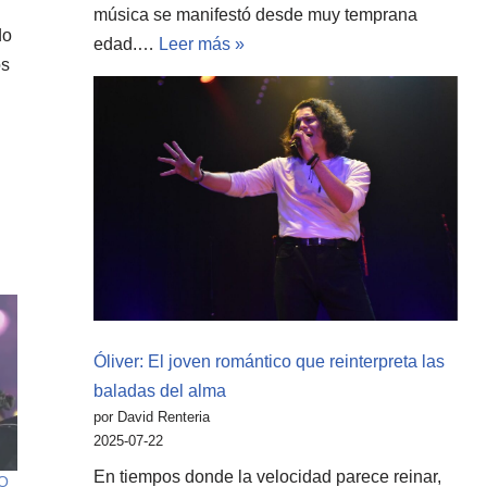
música se manifestó desde muy temprana
do
edad.…
Leer más »
os
Óliver: El joven romántico que reinterpreta las
baladas del alma
por David Renteria
2025-07-22
En tiempos donde la velocidad parece reinar,
 O