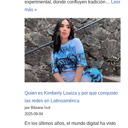
experimental, donde confluyen tradición…
Leer
más »
Quien es Kimberly Loaiza y por que conquisto
las redes en Latinoamérica
por Bibiana Isol
2025-09-04
En los últimos años, el mundo digital ha visto