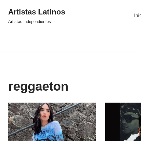
Artistas Latinos
Ini
Saltar
Artistas independientes
al
contenido
reggaeton