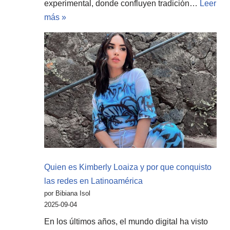
experimental, donde confluyen tradición…
Leer
más »
Quien es Kimberly Loaiza y por que conquisto
las redes en Latinoamérica
por Bibiana Isol
2025-09-04
En los últimos años, el mundo digital ha visto