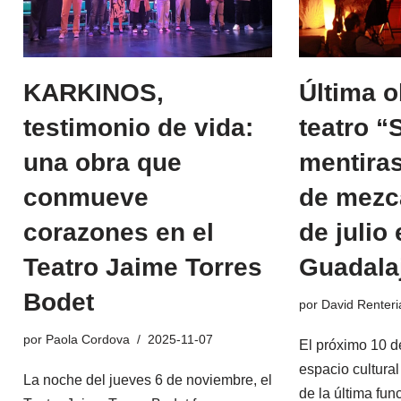
KARKINOS,
Última o
testimonio de vida:
teatro “
una obra que
mentiras
conmueve
de mezca
corazones en el
de julio
Teatro Jaime Torres
Guadala
Bodet
por
David Renteri
por
Paola Cordova
2025-11-07
El próximo 10 de
espacio cultur
La noche del jueves 6 de noviembre, el
de la última fun