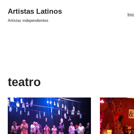
Artistas Latinos
Ini
Saltar
Artistas independientes
al
contenido
teatro