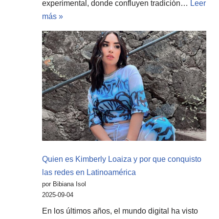
experimental, donde confluyen tradición…
Leer
más »
Quien es Kimberly Loaiza y por que conquisto
las redes en Latinoamérica
por Bibiana Isol
2025-09-04
En los últimos años, el mundo digital ha visto