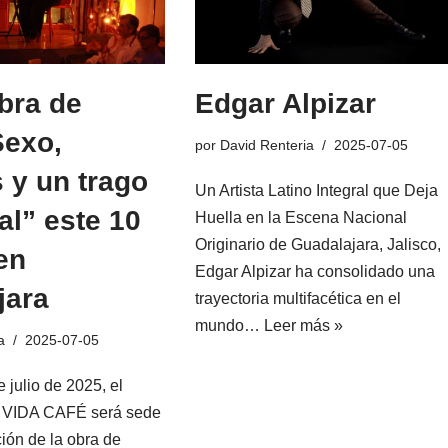
bra de
Edgar Alpizar
Sexo,
por
David Renteria
2025-07-05
 y un trago
Un Artista Latino Integral que Deja
l” este 10
Huella en la Escena Nacional
Originario de Guadalajara, Jalisco,
 en
Edgar Alpizar ha consolidado una
jara
trayectoria multifacética en el
mundo…
Leer más »
a
2025-07-05
 julio de 2025, el
al VIDA CAFÉ será sede
ción de la obra de